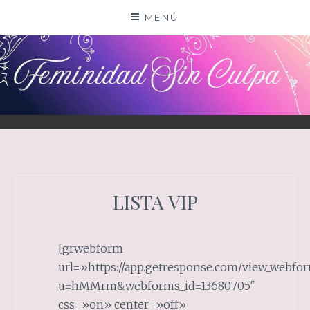
Saltar
MENÚ
al
contenido
LISTA VIP
[grwebform
url=»https://app.getresponse.com/view_webfor
u=hMMrm&webforms_id=13680705″
css=»on» center=»off»