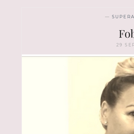
—
SUPER
Fob
29 SE