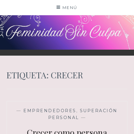
Saltar
MENÚ
al
contenido
ETIQUETA:
CRECER
—
EMPRENDEDORES
,
SUPERACIÓN
PERSONAL
—
Crecer como persona