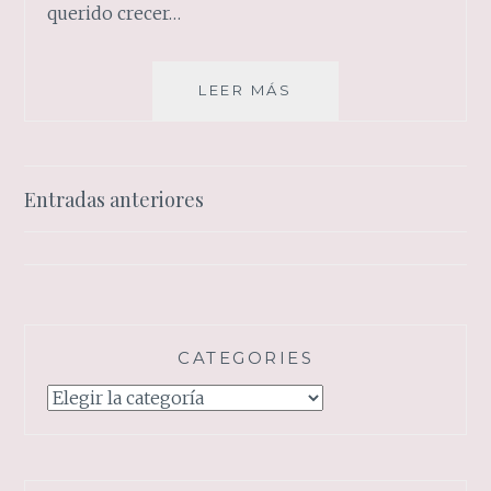
querido crecer…
CRECER
LEER MÁS
COMO
PERSONA
Navegación
Entradas anteriores
de
entradas
CATEGORIES
Categories