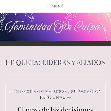
Saltar
MENÚ
al
contenido
ETIQUETA:
LIDERES Y ALIADOS
—
DIRECTIVOS EMPRESA
,
SUPERACIÓN
PERSONAL
—
El peso de las decisiones