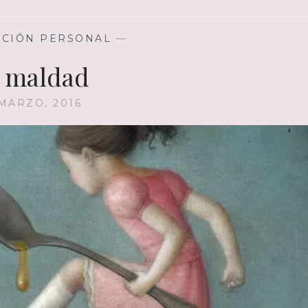
ACIÓN PERSONAL
—
 maldad
 MARZO, 2016