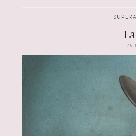
—
SUPER
La
25