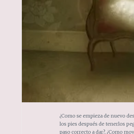
¿Como se empieza de nuevo des
los pies después de tenerlos peg
paso correcto a dar?, ¿Como mo