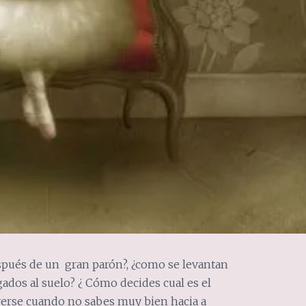
pués de un gran parón?, ¿como se levantan
ados al suelo? ¿ Cómo decides cual es el
verse cuando no sabes muy bien hacia a