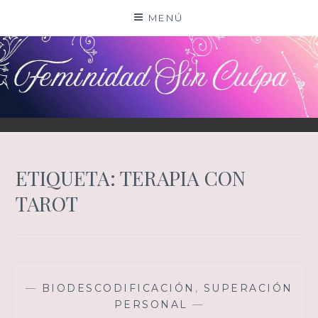
Saltar
MENÚ
al
contenido
ETIQUETA:
TERAPIA CON
TAROT
—
BIODESCODIFICACIÓN
,
SUPERACIÓN
PERSONAL
—