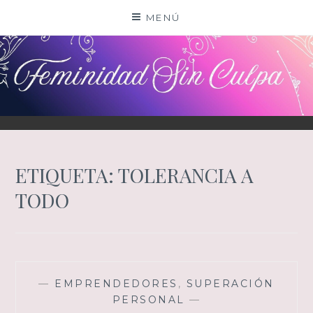
Saltar
MENÚ
al
contenido
ETIQUETA:
TOLERANCIA A
TODO
—
EMPRENDEDORES
,
SUPERACIÓN
PERSONAL
—