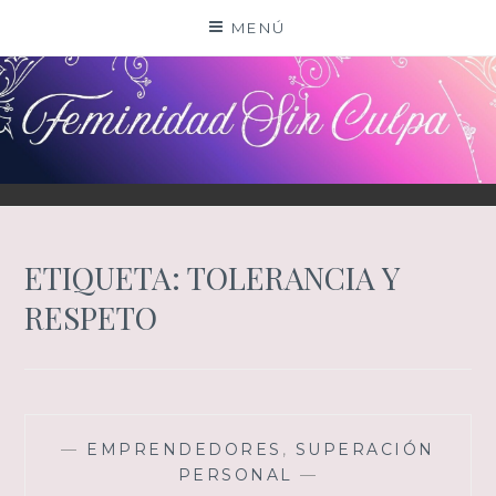
Saltar
MENÚ
al
contenido
ETIQUETA:
TOLERANCIA Y
RESPETO
—
EMPRENDEDORES
,
SUPERACIÓN
PERSONAL
—