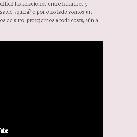
difícil las relaciones entre hombres y
zable, ¿quizá? o por otro lado somos un
s de auto-protejernos a toda costa, aún a